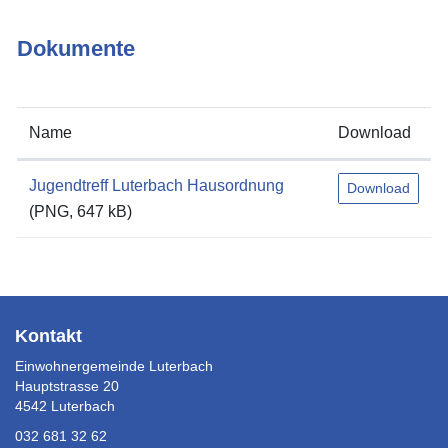
Dokumente
Name
Download
Jugendtreff Luterbach Hausordnung
Download
(PNG, 647 kB)
Fusszeile
Kontakt
Einwohnergemeinde Luterbach
Hauptstrasse 20
4542 Luterbach
032 681 32 62