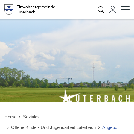
Kopfzeile
Sprunglinks
zur Startseite
Direkt zur Hauptnavigation
Direkt zum Inhalt
Direkt zur Suche
Direkt zum Stichwortverzeichnis
Einwohnergemeinde
Luterbach
Home
Soziales
Offene Kinder- Und Jugendarbeit Luterbach
Angebot
(ausgew