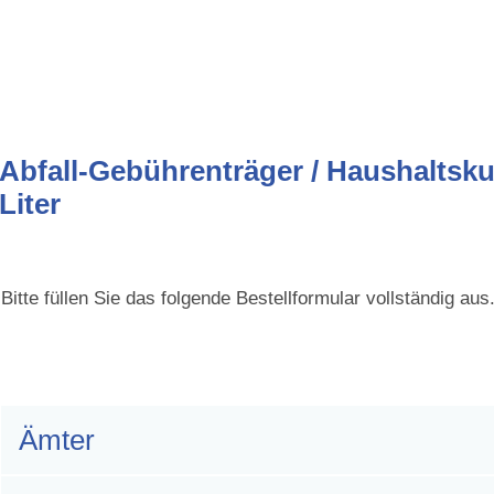
gewählt)
nhalt
Abfall-Gebührenträger / Haushaltsk
Liter
Zugehörige Objekte
Bitte füllen Sie das folgende Bestellformular vollständig aus
Ämter