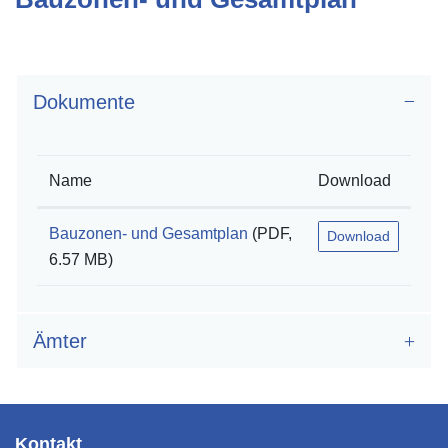
Zugehörige Objekte
Dokumente
Name
Download
Bauzonen- und Gesamtplan
(PDF,
Download
6.57 MB)
Ämter
Fusszeile
Kontakt