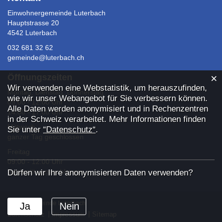
Einwohnergemeinde Luterbach
Hauptstrasse 20
4542 Luterbach
032 681 32 62
gemeinde@luterbach.ch
×
Öffnungszeiten
Webstatistik
Wir verwenden eine Webstatistik, um herauszufinden,
Montag, Dienstag, Donnerstag
wie wir unser Webangebot für Sie verbessern können.
09:00 - 12:00 Uhr
Alle Daten werden anonymisiert und in Rechenzentren
14:00 - 17:00 Uhr
in der Schweiz verarbeitet. Mehr Informationen finden
Mittwoch
Sie unter
“Datenschutz“
.
ganzer Tag geschlossen
Freitag
09:00 - 12:00 Uhr
Nachmittag geschlossen
Dürfen wir Ihre anonymisierten Daten verwenden?
©2026 Gemeinde Luterbach
Ja
Nein
Datenschutz
Impressum
Sitemap