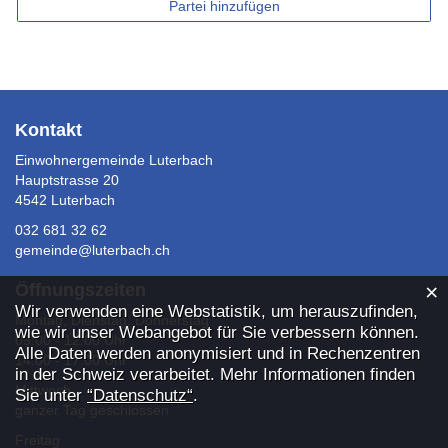
Partei hinzufügen
Fusszeile
Kontakt
Einwohnergemeinde Luterbach
Hauptstrasse 20
4542 Luterbach
032 681 32 62
gemeinde@luterbach.ch
×
Öffnungszeiten
Webstatistik
Wir verwenden eine Webstatistik, um herauszufinden,
Montag, Dienstag, Donnerstag
wie wir unser Webangebot für Sie verbessern können.
09:00 - 12:00 Uhr
Alle Daten werden anonymisiert und in Rechenzentren
14:00 - 17:00 Uhr
in der Schweiz verarbeitet. Mehr Informationen finden
Mittwoch
Sie unter
“Datenschutz“
.
ganzer Tag geschlossen
Freitag