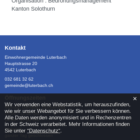
Organisation : Bedrohungsmanagement
Kanton Solothurn
Fusszeile
Kontakt
Einwohnergemeinde Luterbach
Hauptstrasse 20
4542 Luterbach
032 681 32 62
gemeinde@luterbach.ch
×
Öffnungszeiten
Webstatistik
Wir verwenden eine Webstatistik, um herauszufinden,
Montag, Dienstag, Donnerstag
wie wir unser Webangebot für Sie verbessern können.
09:00 - 12:00 Uhr
Alle Daten werden anonymisiert und in Rechenzentren
14:00 - 17:00 Uhr
in der Schweiz verarbeitet. Mehr Informationen finden
Mittwoch
Sie unter
“Datenschutz“
.
ganzer Tag geschlossen