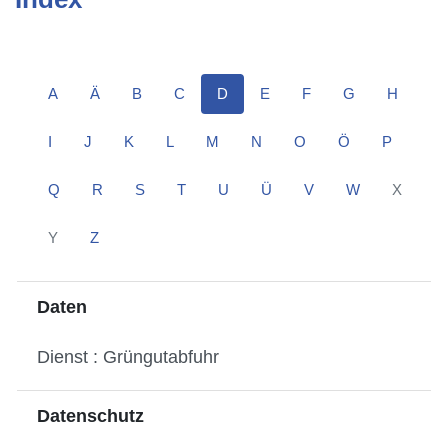
A
Ä
B
C
D
E
F
G
H
I
J
K
L
M
N
O
Ö
P
Q
R
S
T
U
Ü
V
W
X
Y
Z
Daten
Dienst : Grüngutabfuhr
Datenschutz