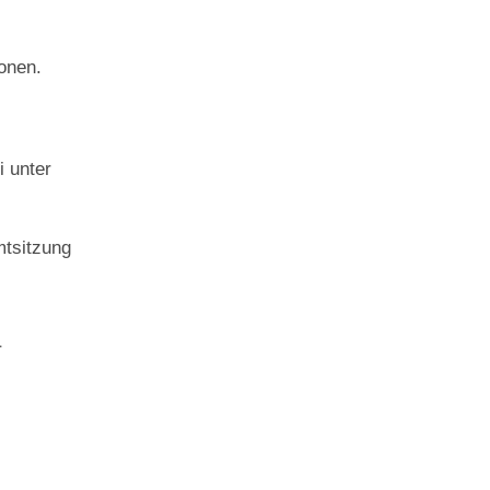
ionen.
i unter
mtsitzung
r