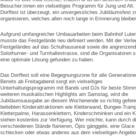
Besucher:innen ein vielseitiges Programm für Jung und Alt
Dorffest ist überzeugt, ein unvergessliches Jubiläumsfest z
organisieren, welches allen noch lange in Erinnerung bleibe
Aufgrund umfangreicher Umbauarbeiten beim Bahnhof Lute
musste das Festgelände neu definiert werden. Mit der Verl
Festgeländes auf das Schulhausareal sowie die angrenzen
Solothurner- und Turnhallestrasse, sind die Organisatoren s
eine optimale Lösung gefunden zu haben.
Das Dorffest soll eine Begegnungszone für alle Generatione
Bereits ab Freitagabend sorgt ein vielseitiges
Unterhaltungsprogramm mit Bands und DJs für beste Stimm
weiteren musikalischen Highlights am Samstag, wird die
Jubiläumsausgabe an diesem Wochenende so richtig gefeier
beliebten Kinderattraktionen wie Kletterwand, Bungee-Tramp
Kletterpalme, Harassenklettern, Kinderschminken und ein K
stehen kostenlos zur Verfügung. Wer möchte, kann durch d
verschiedenen Stände flanieren, Öpis gänggele, eine Glace
schlecken oder etwas anderes aus dem vielseitigen Angebo