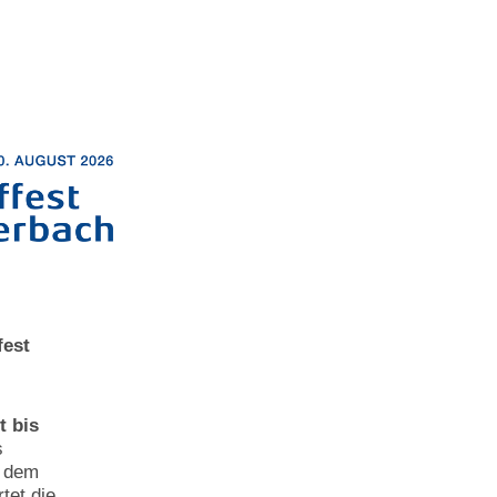
fest
t bis
s
r dem
tet die