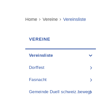
Home
Vereine
Vereinsliste
(ausgewählt
I
VEREINE
Vereinsliste
(ausgewählt)
Dorffest
Fasnacht
Gemeinde Duell schweiz.bewegt