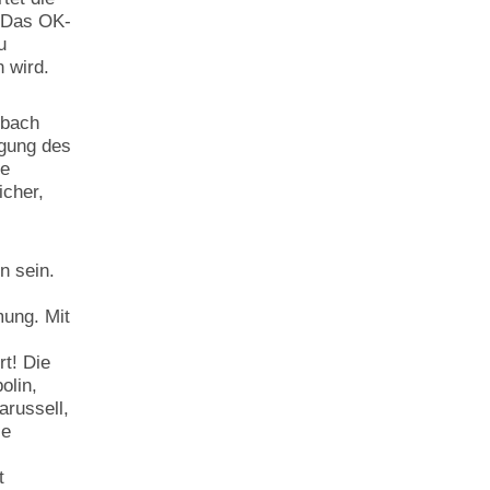
. Das OK-
u
n wird.
rbach
egung des
de
icher,
n sein.
ung. Mit
t! Die
olin,
arussell,
ie
t