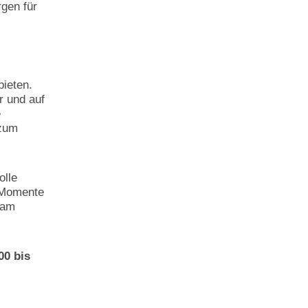
rgen für
ieten.
r und auf
e
 zum
olle
 Momente
 am
00 bis