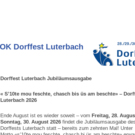
)
nhalt
OK Dorffest Luterbach
Zugehörige Objekte
Dorffest Luterbach Jubiläumsausgabe
« S’10te mou feschte, chasch bis üs am beschte» – Dorf
Luterbach 2026
Ende August ist es wieder soweit – vom
Freitag, 28. Augus
Sonntag, 30. August 2026
findet die Jubiläumsausgabe de
Dorffests Luterbach statt – bereits zum zehnten Mal! Unte
Motto «s’10te mou feschte, chasch bi üs am beschte» erwar