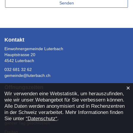
Senden
Fusszeile
Kontakt
Einwohnergemeinde Luterbach
Hauptstrasse 20
4542 Luterbach
032 681 32 62
gemeinde@luterbach.ch
×
Öffnungszeiten
Webstatistik
Wir verwenden eine Webstatistik, um herauszufinden,
Montag, Dienstag, Donnerstag
wie wir unser Webangebot für Sie verbessern können.
09:00 - 12:00 Uhr
Alle Daten werden anonymisiert und in Rechenzentren
14:00 - 17:00 Uhr
in der Schweiz verarbeitet. Mehr Informationen finden
Mittwoch
Sie unter
“Datenschutz“
.
ganzer Tag geschlossen
Freitag