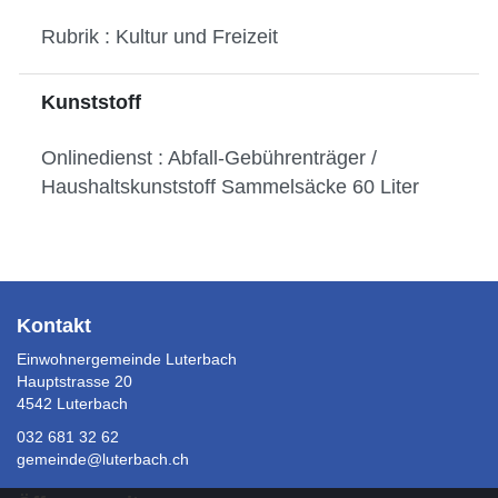
Rubrik : Kultur und Freizeit
Kunststoff
Onlinedienst : Abfall-Gebührenträger /
Haushaltskunststoff Sammelsäcke 60 Liter
Fusszeile
Kontakt
Einwohnergemeinde Luterbach
Hauptstrasse 20
4542 Luterbach
032 681 32 62
gemeinde@luterbach.ch