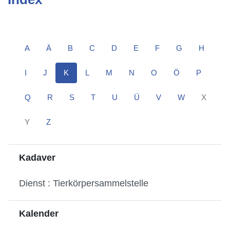
A
Ä
B
C
D
E
F
G
H
I
J
K
L
M
N
O
Ö
P
Q
R
S
T
U
Ü
V
W
X
Y
Z
Kadaver
Dienst : Tierkörpersammelstelle
Kalender