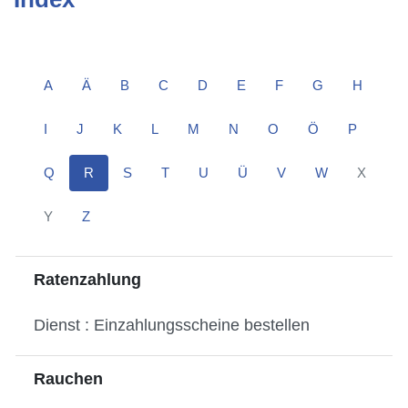
A
Ä
B
C
D
E
F
G
H
I
J
K
L
M
N
O
Ö
P
Q
R
S
T
U
Ü
V
W
X
Y
Z
Ratenzahlung
Dienst : Einzahlungsscheine bestellen
Rauchen