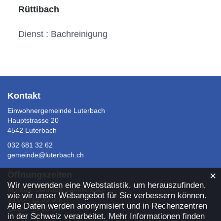
Rüttibach
Dienst : Bachreinigung
Fusszeile
Kontakt
Einwohnergemeinde Luterbach
Hauptstrasse 20
4542 Luterbach
032 681 32 62
gemeinde@luterbach.ch
×
Öffnungszeiten
Webstatistik
Wir verwenden eine Webstatistik, um herauszufinden,
Montag, Dienstag, Donnerstag
wie wir unser Webangebot für Sie verbessern können.
09:00 - 12:00 Uhr
Alle Daten werden anonymisiert und in Rechenzentren
14:00 - 17:00 Uhr
in der Schweiz verarbeitet. Mehr Informationen finden